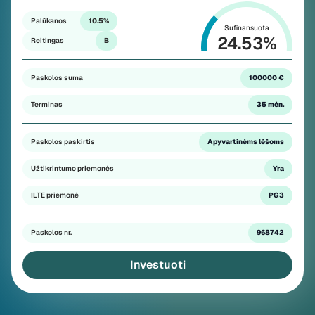
Palūkanos
10.5%
Sufinansuota
24.53
%
Reitingas
B
Paskolos suma
100000 €
Terminas
35 mėn.
Paskolos paskirtis
Apyvartinėms lėšoms
Užtikrintumo priemonės
Yra
ILTE priemonė
PG3
Paskolos nr.
968742
Investuoti