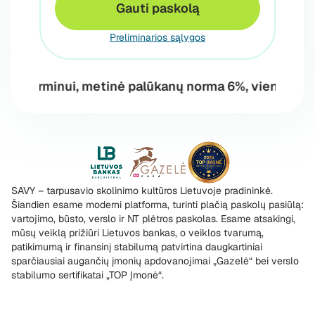
Gauti paskolą
Preliminarios sąlygos
ui, metinė palūkanų norma 6%, vienkartinis tarpinin
SAVY – tarpusavio skolinimo kultūros Lietuvoje pradininkė.
Šiandien esame moderni platforma, turinti plačią paskolų pasiūlą:
vartojimo, būsto, verslo ir NT plėtros paskolas. Esame atsakingi,
mūsų veiklą prižiūri Lietuvos bankas, o veiklos tvarumą,
patikimumą ir finansinį stabilumą patvirtina daugkartiniai
sparčiausiai augančių įmonių apdovanojimai „Gazelė“ bei verslo
stabilumo sertifikatai „TOP Įmonė“.