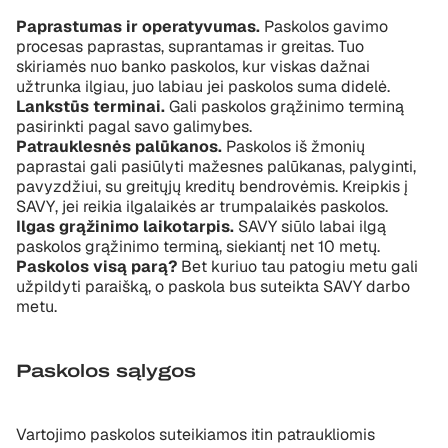
Paprastumas ir operatyvumas.
Paskolos gavimo
procesas paprastas, suprantamas ir greitas. Tuo
skiriamės nuo banko paskolos, kur viskas dažnai
užtrunka ilgiau, juo labiau jei paskolos suma didelė.
Lankstūs terminai.
Gali paskolos grąžinimo terminą
pasirinkti pagal savo galimybes.
Patrauklesnės palūkanos.
Paskolos iš žmonių
paprastai gali pasiūlyti mažesnes palūkanas, palyginti,
pavyzdžiui, su greitųjų kreditų bendrovėmis. Kreipkis į
SAVY, jei reikia ilgalaikės ar trumpalaikės paskolos.
Ilgas grąžinimo laikotarpis.
SAVY siūlo labai ilgą
paskolos grąžinimo terminą, siekiantį net 10 metų.
Paskolos visą parą?
Bet kuriuo tau patogiu metu gali
užpildyti paraišką, o paskola bus suteikta SAVY darbo
metu.
Paskolos sąlygos
Vartojimo paskolos suteikiamos itin patraukliomis