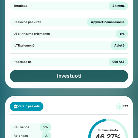
Terminas
24 mėn.
Paskolos paskirtis
Apyvartinėms lėšoms
Užtikrintumo priemonės
Yra
ILTE priemonė
Avietė
Paskolos nr.
968723
Investuoti
Verslo paskola
221
Palūkanos
9%
Sufinansuota
46.27
%
Reitingas
A