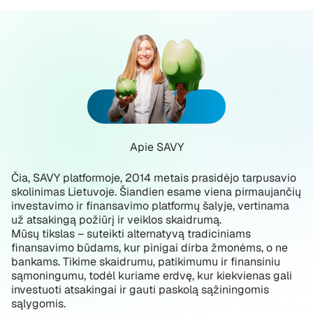
Apie SAVY
Čia, SAVY platformoje, 2014 metais prasidėjo tarpusavio
skolinimas Lietuvoje. Šiandien esame viena pirmaujančių
investavimo ir finansavimo platformų šalyje, vertinama
už atsakingą požiūrį ir veiklos skaidrumą.
Mūsų tikslas – suteikti alternatyvą tradiciniams
finansavimo būdams, kur pinigai dirba žmonėms, o ne
bankams. Tikime skaidrumu, patikimumu ir finansiniu
sąmoningumu, todėl kuriame erdvę, kur kiekvienas gali
investuoti atsakingai ir gauti paskolą sąžiningomis
sąlygomis.