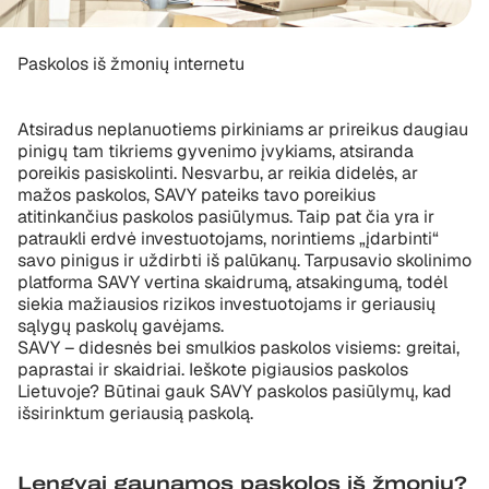
Paskolos iš žmonių internetu
Atsiradus neplanuotiems pirkiniams ar prireikus daugiau
pinigų tam tikriems gyvenimo įvykiams, atsiranda
poreikis pasiskolinti. Nesvarbu, ar reikia didelės, ar
mažos paskolos, SAVY pateiks tavo poreikius
atitinkančius paskolos pasiūlymus. Taip pat čia yra ir
patraukli erdvė investuotojams, norintiems „įdarbinti“
savo pinigus ir uždirbti iš palūkanų. Tarpusavio skolinimo
platforma SAVY vertina skaidrumą, atsakingumą, todėl
siekia mažiausios rizikos investuotojams ir geriausių
sąlygų paskolų gavėjams.
SAVY – didesnės bei smulkios paskolos visiems: greitai,
paprastai ir skaidriai. Ieškote pigiausios paskolos
Lietuvoje? Būtinai gauk SAVY paskolos pasiūlymų, kad
išsirinktum geriausią paskolą.
Lengvai gaunamos paskolos iš žmonių?