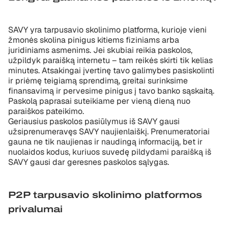
SAVY yra tarpusavio skolinimo platforma, kurioje vieni
žmonės skolina pinigus kitiems fiziniams arba
juridiniams asmenims. Jei skubiai reikia paskolos,
užpildyk paraišką internetu – tam reikės skirti tik kelias
minutes. Atsakingai įvertinę tavo galimybes pasiskolinti
ir priėmę teigiamą sprendimą, greitai surinksime
finansavimą ir pervesime pinigus į tavo banko sąskaitą.
Paskolą paprasai suteikiame per vieną dieną nuo
paraiškos pateikimo.
Geriausius paskolos pasiūlymus iš SAVY gausi
užsiprenumeravęs SAVY naujienlaiškį. Prenumeratoriai
gauna ne tik naujienas ir naudingą informaciją, bet ir
nuolaidos kodus, kuriuos suvedę pildydami paraišką iš
SAVY gausi dar geresnes paskolos sąlygas.
P2P tarpusavio skolinimo platformos
privalumai