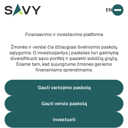
Skip to content
EN
Prim
Finansavimo ir investavimo platforma
Žmonės ir verslai čia džiaugiasi švelniomis paskolų
sąlygomis. O investuojantys į paskolas turi galimybę
diversifikuoti savo portfelį ir pasiekti solidžią grąžą.
Esame tam, kad sujungtume žmones geriems
finansiniams sprendimams.
Gauti vartojimo paskolą
Gauti verslo paskolą
Investuoti