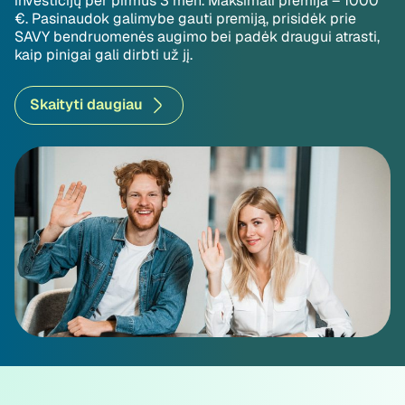
investicijų per pirmus 3 mėn. Maksimali premija – 1000
€. Pasinaudok galimybe gauti premiją, prisidėk prie
SAVY bendruomenės augimo bei padėk draugui atrasti,
kaip pinigai gali dirbti už jį.
Skaityti daugiau