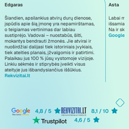
Edgaras
Asta
Šiandien, apsilankius atvirų durų dienose,
Labai mal
įspūdis apie šią įmonę yra nepamirštamas,
išsamiai 
o teigiamas vertinimas dar labiau
Na ir skol
sustiprėjo. Vadovai – nuostabūs, šilti,
Google r
mokantys bendrauti žmonės. Jie atvirai ir
nuoširdžiai dalijasi tiek istoriniais įvykiais,
tiek ateities planais, įžvalgomis ir patirtimi.
Palaikau jus 100 % jūsų vystomoje vizijoje.
Linkiu sėkmės ir stiprybės įveikti visus
ateityje jus išbandysiančius iššūkius.
Rekvizitai.lt
4,8 / 5
8,1 / 10
4,6 / 5