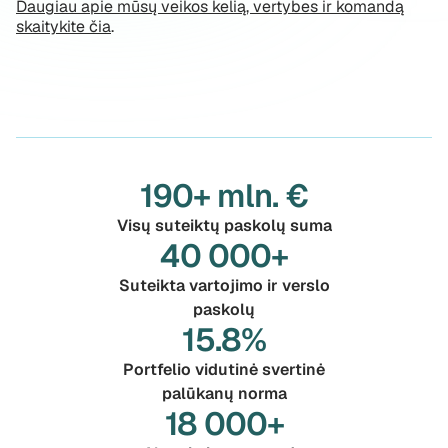
Daugiau apie mūsų veikos kelią, vertybes ir komandą
skaitykite čia
.
190+ mln. €
Visų suteiktų paskolų suma
40 000+
Suteikta vartojimo ir verslo
paskolų
15.8%
Portfelio vidutinė svertinė
palūkanų norma
18 000+