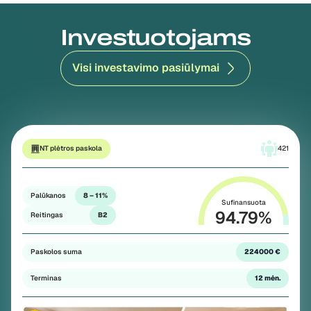
Investuotojams
Visi investavimo pasiūlymai
NT plėtros paskola
421
Palūkanos
8 – 11%
Sufinansuota
94.79
%
Reitingas
B2
Paskolos suma
224000 €
Terminas
12 mėn.