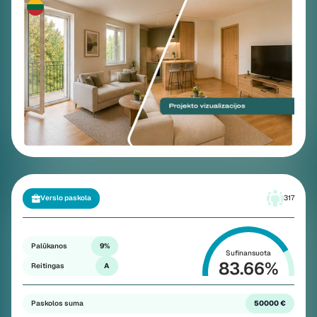
„Pievų 14“
Plačiau
Verslo paskola
317
Palūkanos
9%
Sufinansuota
83.66
%
Reitingas
A
Paskolos suma
50000 €