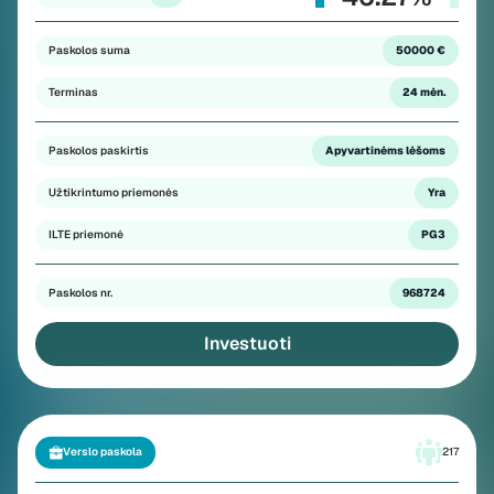
Paskolos suma
50000 €
Terminas
24 mėn.
Paskolos paskirtis
Apyvartinėms lėšoms
Užtikrintumo priemonės
Yra
ILTE priemonė
PG3
Paskolos nr.
968724
Investuoti
Verslo paskola
217