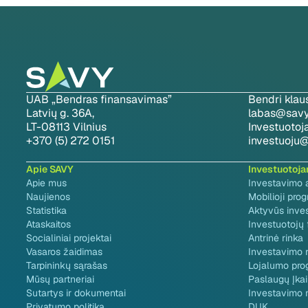
UAB „Bendras finansavimas”
Bendri klau
Latvių g. 36A,
labas@savy.
LT-08113 Vilnius
Investuoto
+370 (5) 272 0151
investuoju@
Apie SAVY
Investuotoj
Apie mus
Investavimo 
Naujienos
Mobilioji pro
Statistika
Aktyvūs inve
Ataskaitos
Investuotojų
Socialiniai projektai
Antrinė rinka
Vasaros žaidimas
Investavimo r
Tarpininkų sąrašas
Lojalumo pro
Mūsų partneriai
Paslaugų Įkai
Sutartys ir dokumentai
Investavimo 
Privatumo politika
DUK