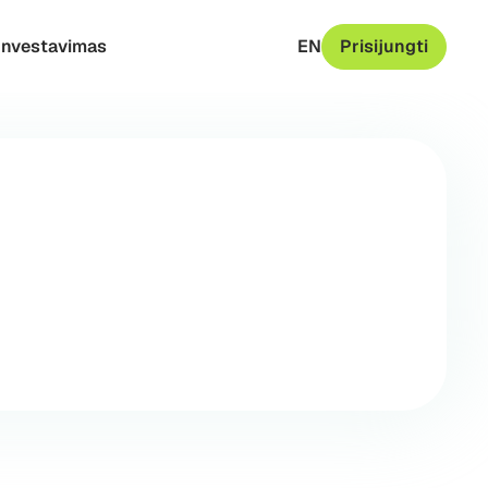
Investavimas
EN
Prisijungti