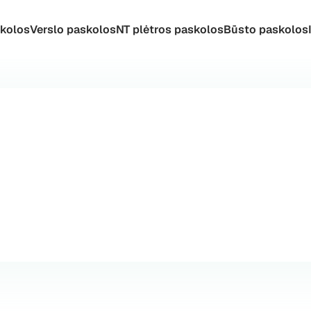
skolos
Verslo paskolos
NT plėtros paskolos
Būsto paskolos