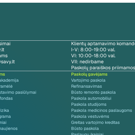
simai
Klientų aptarnavimo komando
lt
I-V: 8:00-19:00 val.
jams
VI: 10:00-18:00 val.
savy.lt
VII: nedirbame
Paskolų paraiškos priimamos
ams
Paskolų gavėjams
akademija
Vartojimo paskola
gramėlė
Refinansavimas
stavimo pasiūlymai
Būsto remonto paskola
 fondas
Paskola automobiliui
Paskola studijoms
izika
Paskola medicinos paslaugoms
grama
Paskola vestuvėms
niai
Greitas vartojimo kreditas
naujienos
Būsto paskola
Paslaugų įkainiai