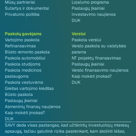
Mūsų partneriai
Lojalumo programa
Sutartys ir dokumentai
Paslaugų Įkainiai
Privatumo politika
Investavimo naujienos
DUK
Paskolų gavėjams
Verslui
Vartojimo paskola
Paskola verslui
Refinansavimas
Verslo paskola su valstybės
Būsto remonto paskola
parama
Paskola automobiliui
NT projektų finansavimas
Paskola studijoms
Paslaugų įkainiai
Paskola medicinos
Verslo finansavimo naujienos
paslaugoms
Kaip mokėti įmokas?
Paskola vestuvėms
DUK
Greitas vartojimo kreditas
Būsto paskola
Paslaugų įkainiai
Asmeninių finansų naujienos
Kaip mokėti įmokas?
DUK
SAVY deda visas pastangas, kad užtikrintų investuotojų interesų
apsaugą, tačiau galutinė rizika pasirenkant, kam skolinti lėšas,