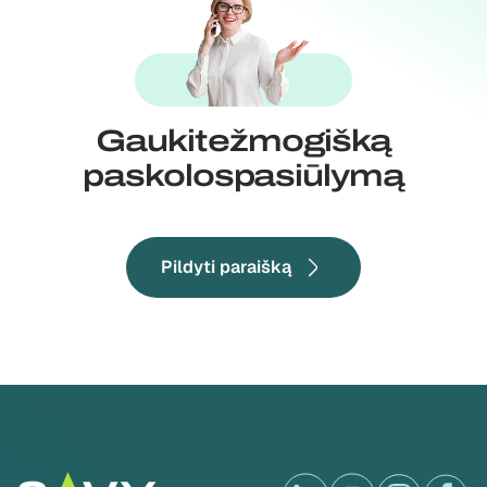
Gaukite
žmogišką
paskolos
pasiūlymą
Pildyti paraišką