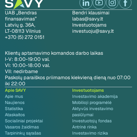
UAB „Bendras
Bendri klausimai
finansavimas”
labas@savy.lt
Latvių g. 36A,
Investuotojams
LT-08113 Vilnius
investuoju@savy.lt
+370 (5) 272 0151
Klientų aptarnavimo komandos darbo laikas
I-V: 8:00-19:00 val.
VI: 10:00-18:00 val.
VII: nedirbame
Paskolų paraiškos priimamos kiekvieną dieną nuo 07:00
iki 22:00
Apie SAVY
Investuotojams
Apie mus
Investavimo akademija
Naujienos
Mobilioji programėlė
Statistika
Aktyvūs investavimo
Ataskaitos
pasiūlymai
Socialiniai projektai
Investuotojų fondas
Vasaros žaidimas
Antrinė rinka
Tarpininkų sąrašas
Investavimo rizika