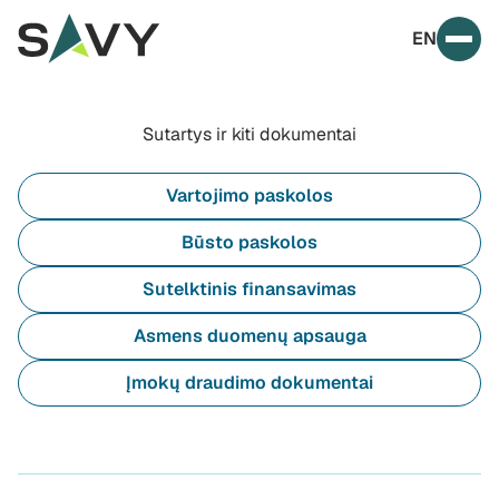
Skip to content
EN
Prim
Sutartys ir kiti dokumentai
Vartojimo paskolos
Būsto paskolos
Sutelktinis finansavimas
Asmens duomenų apsauga
Įmokų draudimo dokumentai