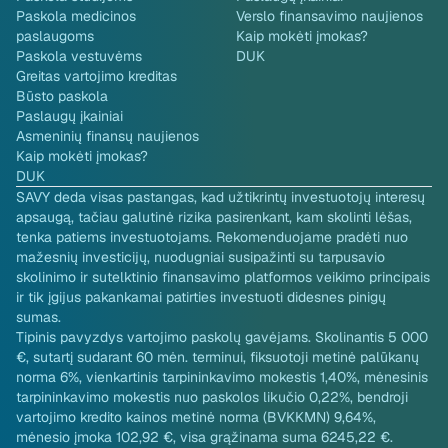
Paskola medicinos
Verslo finansavimo naujienos
paslaugoms
Kaip mokėti įmokas?
Paskola vestuvėms
DUK
Greitas vartojimo kreditas
Būsto paskola
Paslaugų įkainiai
Asmeninių finansų naujienos
Kaip mokėti įmokas?
DUK
SAVY deda visas pastangas, kad užtikrintų investuotojų interesų
apsaugą, tačiau galutinė rizika pasirenkant, kam skolinti lėšas,
tenka patiems investuotojams. Rekomenduojame pradėti nuo
mažesnių investicijų, nuodugniai susipažinti su tarpusavio
skolinimo ir sutelktinio finansavimo platformos veikimo principais
ir tik įgijus pakankamai patirties investuoti didesnes pinigų
sumas.
Tipinis pavyzdys vartojimo paskolų gavėjams. Skolinantis 5 000
€, sutartį sudarant 60 mėn. terminui, fiksuotoji metinė palūkanų
norma 6%, vienkartinis tarpininkavimo mokestis 1,40%, mėnesinis
tarpininkavimo mokestis nuo paskolos likučio 0,22%, bendroji
vartojimo kredito kainos metinė norma (BVKKMN) 9,64%,
mėnesio įmoka 102,92 €, visa grąžinama suma 6245,22 €.