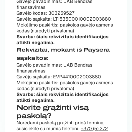
Gavėjo pavadinimas: UAB Bendras
finansavimas
Gavėjo kodas: 303259527
Gavėjo sąskaita: LT153500010002003880
Mokėjimo paskirtis: paskolos gavėjo asmens
kodas (nurodyti privaloma)
Svarbu: šiais rekvizitais identifikacijos
atlikti negalima.
Rekvizitai, mokant iš Paysera
sąskaitos:
Gavėjo pavadinimas: UAB Bendras
finansavimas
Gavėjo sąskaita: EVP4410002003880
Mokėjimo paskirtis: paskolos gavėjo asmens
kodas (nurodyti privaloma)
Svarbu: šiais rekvizitais identifikacijos
atlikti negalima.
Norite grąžinti visą
paskolą?
Norėdami paskolą grąžinti prieš terminą,
susisiekite su mumis telefonu
+370 (5) 272