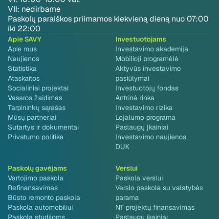
VII: nedirbame
Paskolų paraiškos priimamos kiekvieną dieną nuo 07:00
iki 22:00
Apie SAVY
Investuotojams
Apie mus
Investavimo akademija
Naujienos
Mobilioji programėlė
Statistika
Aktyvūs investavimo
Ataskaitos
pasiūlymai
Socialiniai projektai
Investuotojų fondas
Vasaros žaidimas
Antrinė rinka
Tarpininkų sąrašas
Investavimo rizika
Mūsų partneriai
Lojalumo programa
Sutartys ir dokumentai
Paslaugų Įkainiai
Privatumo politika
Investavimo naujienos
DUK
Paskolų gavėjams
Verslui
Vartojimo paskola
Paskola verslui
Refinansavimas
Verslo paskola su valstybės
Būsto remonto paskola
parama
Paskola automobiliui
NT projektų finansavimas
Paskola studijoms
Paslaugų įkainiai