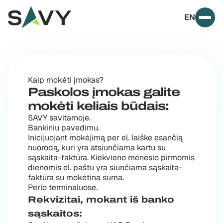
Skip to content
EN
Prim
Kaip mokėti įmokas?
Paskolos įmokas galite
mokėti keliais būdais:
SAVY savitarnoje.
Bankiniu pavedimu.
Inicijuojant mokėjimą per el. laiške esančią
nuorodą, kuri yra atsiunčiama kartu su
sąskaita-faktūra. Kiekvieno mėnesio pirmomis
dienomis el. paštu yra siunčiama sąskaita-
faktūra su mokėtina suma.
Perlo terminaluose.
Rekvizitai, mokant iš banko
sąskaitos: