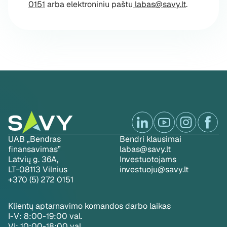
0151
arba elektroniniu paštu
labas@savy.lt
.
UAB „Bendras
Bendri klausimai
finansavimas”
labas@savy.lt
Latvių g. 36A,
Investuotojams
LT-08113 Vilnius
investuoju@savy.lt
+370 (5) 272 0151
Klientų aptarnavimo komandos darbo laikas
I-V: 8:00-19:00 val.
VI: 10:00-18:00 val.