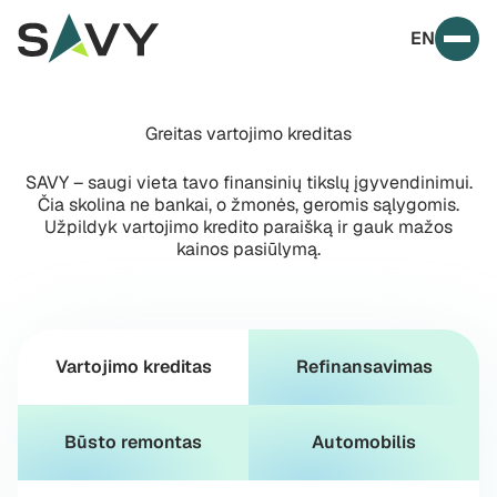
Skip to content
EN
Prim
Greitas vartojimo kreditas
SAVY – saugi vieta tavo finansinių tikslų įgyvendinimui.
Čia skolina ne bankai, o žmonės, geromis sąlygomis.
Užpildyk vartojimo kredito paraišką ir gauk mažos
kainos pasiūlymą.
Vartojimo kreditas
Refinansavimas
Būsto remontas
Automobilis