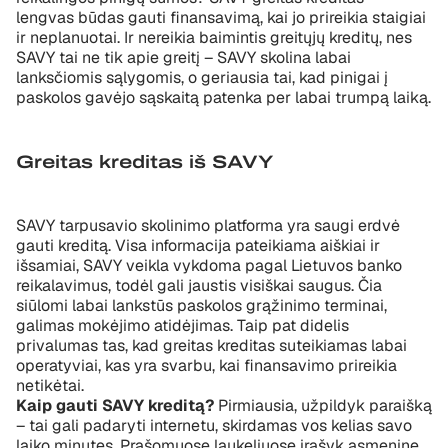
lengvas būdas gauti finansavimą, kai jo prireikia staigiai
ir neplanuotai. Ir nereikia baimintis greitųjų kreditų, nes
SAVY tai ne tik apie greitį – SAVY skolina labai
lanksčiomis sąlygomis, o geriausia tai, kad pinigai į
paskolos gavėjo sąskaitą patenka per labai trumpą laiką.
Greitas kreditas iš SAVY
SAVY tarpusavio skolinimo platforma yra saugi erdvė
gauti kreditą. Visa informacija pateikiama aiškiai ir
išsamiai, SAVY veikla vykdoma pagal Lietuvos banko
reikalavimus, todėl gali jaustis visiškai saugus. Čia
siūlomi labai lankstūs paskolos grąžinimo terminai,
galimas mokėjimo atidėjimas. Taip pat didelis
privalumas tas, kad greitas kreditas suteikiamas labai
operatyviai, kas yra svarbu, kai finansavimo prireikia
netikėtai.
Kaip gauti SAVY kreditą?
Pirmiausia, užpildyk paraišką
– tai gali padaryti internetu, skirdamas vos kelias savo
laiko minutes. Prašomuose laukeliuose įrašyk asmeninę,