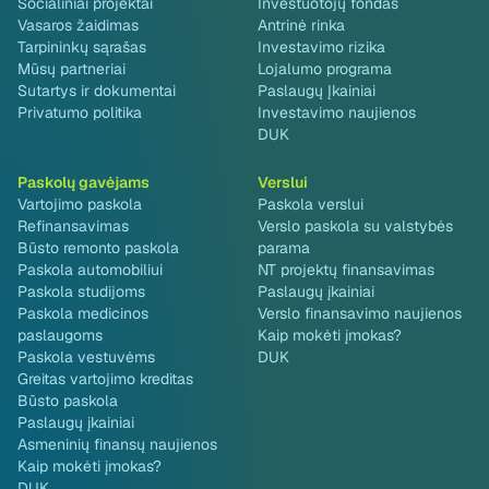
Socialiniai projektai
Investuotojų fondas
Vasaros žaidimas
Antrinė rinka
Tarpininkų sąrašas
Investavimo rizika
Mūsų partneriai
Lojalumo programa
Sutartys ir dokumentai
Paslaugų Įkainiai
Privatumo politika
Investavimo naujienos
DUK
Paskolų gavėjams
Verslui
Vartojimo paskola
Paskola verslui
Refinansavimas
Verslo paskola su valstybės
Būsto remonto paskola
parama
Paskola automobiliui
NT projektų finansavimas
Paskola studijoms
Paslaugų įkainiai
Paskola medicinos
Verslo finansavimo naujienos
paslaugoms
Kaip mokėti įmokas?
Paskola vestuvėms
DUK
Greitas vartojimo kreditas
Būsto paskola
Paslaugų įkainiai
Asmeninių finansų naujienos
Kaip mokėti įmokas?
DUK