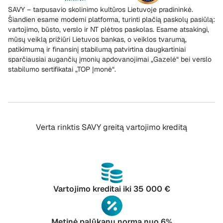
SAVY – tarpusavio skolinimo kultūros Lietuvoje pradininkė.
Šiandien esame moderni platforma, turinti plačią paskolų pasiūlą:
vartojimo, būsto, verslo ir NT plėtros paskolas. Esame atsakingi,
mūsų veiklą prižiūri Lietuvos bankas, o veiklos tvarumą,
patikimumą ir finansinį stabilumą patvirtina daugkartiniai
sparčiausiai augančių įmonių apdovanojimai „Gazelė“ bei verslo
stabilumo sertifikatai „TOP Įmonė“.
Verta rinktis SAVY greitą vartojimo kreditą
Vartojimo kreditai iki 35 000 €
Metinė palūkanų norma nuo 6%