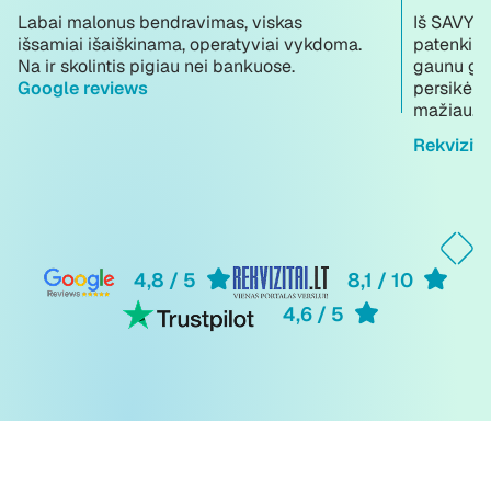
Labai malonus bendravimas, viskas
Iš SAVY n
išsamiai išaiškinama, operatyviai vykdoma.
patenkint
Na ir skolintis pigiau nei bankuose.
gaunu ger
Google reviews
persikėli
mažiau. G
Rekvizitai
4,8 / 5
8,1 / 10
4,6 / 5