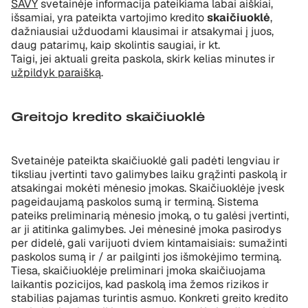
SAVY
svetainėje informacija pateikiama labai aiškiai,
išsamiai, yra pateikta vartojimo kredito
skaičiuoklė
,
dažniausiai užduodami klausimai ir atsakymai į juos,
daug patarimų, kaip skolintis saugiai, ir kt.
Taigi, jei aktuali greita paskola, skirk kelias minutes ir
užpildyk paraišką
.
Greitojo kredito skaičiuoklė
Svetainėje pateikta skaičiuoklė gali padėti lengviau ir
tiksliau įvertinti tavo galimybes laiku grąžinti paskolą ir
atsakingai mokėti mėnesio įmokas. Skaičiuoklėje įvesk
pageidaujamą paskolos sumą ir terminą. Sistema
pateiks preliminarią mėnesio įmoką, o tu galėsi įvertinti,
ar ji atitinka galimybes. Jei mėnesinė įmoka pasirodys
per didelė, gali varijuoti dviem kintamaisiais: sumažinti
paskolos sumą ir / ar pailginti jos išmokėjimo terminą.
Tiesa, skaičiuoklėje preliminari įmoka skaičiuojama
laikantis pozicijos, kad paskolą ima žemos rizikos ir
stabilias pajamas turintis asmuo. Konkreti greito kredito