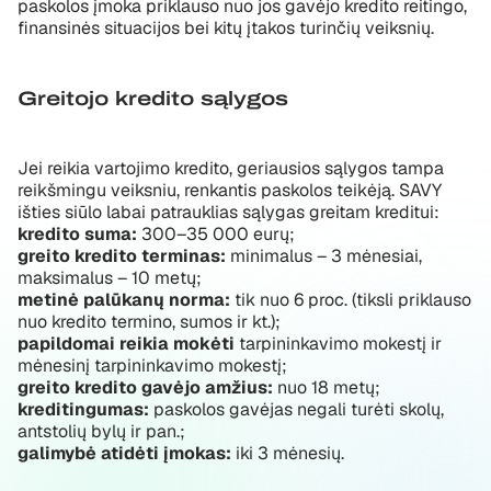
paskolos įmoka priklauso nuo jos gavėjo kredito reitingo,
finansinės situacijos bei kitų įtakos turinčių veiksnių.
Greitojo kredito sąlygos
Jei reikia vartojimo kredito, geriausios sąlygos tampa
reikšmingu veiksniu, renkantis paskolos teikėją. SAVY
išties siūlo labai patrauklias sąlygas greitam kreditui:
kredito suma:
300–35 000 eurų;
greito kredito terminas:
minimalus – 3 mėnesiai,
maksimalus – 10 metų;
metinė palūkanų norma:
tik nuo 6 proc. (tiksli priklauso
nuo kredito termino, sumos ir kt.);
papildomai reikia mokėti
tarpininkavimo mokestį ir
mėnesinį tarpininkavimo mokestį;
greito kredito gavėjo amžius:
nuo 18 metų;
kreditingumas:
paskolos gavėjas negali turėti skolų,
antstolių bylų ir pan.;
galimybė atidėti įmokas:
iki 3 mėnesių.