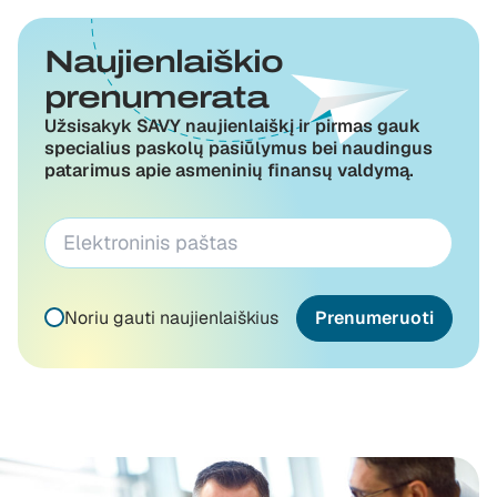
Naujienlaiškio
prenumerata
Užsisakyk SAVY naujienlaiškį ir pirmas gauk
specialius paskolų pasiūlymus bei naudingus
patarimus apie asmeninių finansų valdymą.
Noriu gauti naujienlaiškius