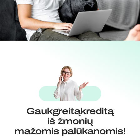
Gauk
greitą
kreditą
iš žmonių
mažomis palūkanomis!