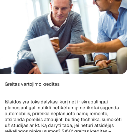
Greitas vartojimo kreditas
Išlaidos yra toks dalykas, kurį net ir skrupulingai
planuojant gali nutikti netikėtumų: netikėtai sugenda
automobilis, prireikia neplanuoto namų remonto,
atsiranda poreikis atnaujinti buitinę techniką, sumokėti
už studijas ar kt. Ką daryti tada, jei neturi atsidėjęs
reikalingos pinigų sumos? SAVY greitas kreditas –