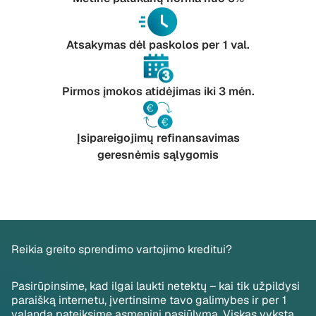
Atsakymas dėl paskolos per 1 val.
Pirmos įmokos atidėjimas iki 3 mėn.
Įsipareigojimų refinansavimas
geresnėmis sąlygomis
Reikia greito sprendimo vartojimo kreditui?
Pasirūpinsime, kad ilgai laukti netektų – kai tik užpildysi
paraišką internetu, įvertinsime tavo galimybes ir per 1
valandą pateiksime asmeninį pasiūlymą. Viskas vyksta