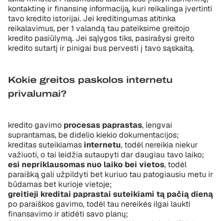
kontaktinę ir finansinę informaciją, kuri reikalinga įvertinti
tavo kredito istorijai. Jei kreditingumas atitinka
reikalavimus, per 1 valandą tau pateiksime greitojo
kredito pasiūlymą. Jei sąlygos tiks, pasirašysi greito
kredito sutartį ir pinigai bus pervesti į tavo sąskaitą.
Kokie greitos paskolos internetu
privalumai?
kredito gavimo
procesas paprastas
, lengvai
suprantamas, be didelio kiekio dokumentacijos;
kreditas suteikiamas
internetu
, todėl nereikia niekur
važiuoti, o tai leidžia sutaupyti dar daugiau tavo laiko;
esi nepriklausomas nuo laiko bei vietos
, todėl
paraišką gali užpildyti bet kuriuo tau patogiausiu metu ir
būdamas bet kurioje vietoje;
greitieji kreditai paprastai suteikiami tą pačią dieną
po paraiškos gavimo, todėl tau nereikės ilgai laukti
finansavimo ir atidėti savo planų;