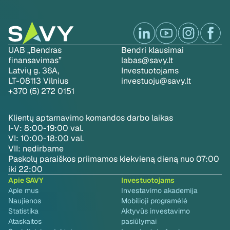
UAB „Bendras
Bendri klausimai
finansavimas”
labas@savy.lt
Latvių g. 36A,
Investuotojams
LT-08113 Vilnius
investuoju@savy.lt
+370 (5) 272 0151
Klientų aptarnavimo komandos darbo laikas
I-V: 8:00-19:00 val.
VI: 10:00-18:00 val.
VII: nedirbame
Paskolų paraiškos priimamos kiekvieną dieną nuo 07:00
iki 22:00
Apie SAVY
Investuotojams
Apie mus
Investavimo akademija
Naujienos
Mobilioji programėlė
Statistika
Aktyvūs investavimo
Ataskaitos
pasiūlymai