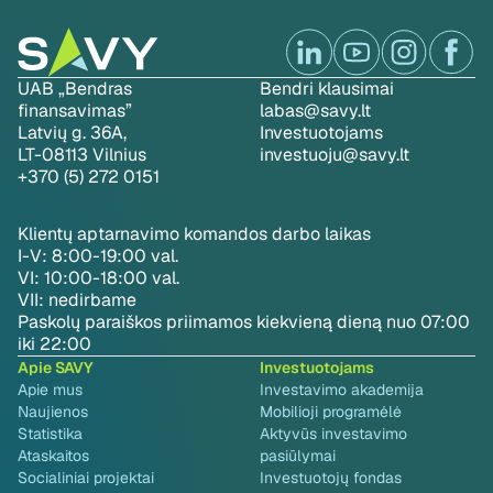
UAB „Bendras
Bendri klausimai
finansavimas”
labas@savy.lt
Latvių g. 36A,
Investuotojams
LT-08113 Vilnius
investuoju@savy.lt
+370 (5) 272 0151
Klientų aptarnavimo komandos darbo laikas
I-V: 8:00-19:00 val.
VI: 10:00-18:00 val.
VII: nedirbame
Paskolų paraiškos priimamos kiekvieną dieną nuo 07:00
iki 22:00
Apie SAVY
Investuotojams
Apie mus
Investavimo akademija
Naujienos
Mobilioji programėlė
Statistika
Aktyvūs investavimo
Ataskaitos
pasiūlymai
Socialiniai projektai
Investuotojų fondas