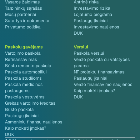
Vasaros žaidimas
Antrinė rinka
Tarpininkų sąrašas
Investavimo rizika
Mūsų partneriai
Lojalumo programa
Sutartys ir dokumentai
Paslaugų Įkainiai
Privatumo politika
Investavimo naujienos
DUK
Paskolų gavėjams
Verslui
Vartojimo paskola
Paskola verslui
Refinansavimas
Verslo paskola su valstybės
Būsto remonto paskola
parama
Paskola automobiliui
NT projektų finansavimas
Paskola studijoms
Paslaugų įkainiai
Paskola medicinos
Verslo finansavimo naujienos
paslaugoms
Kaip mokėti įmokas?
Paskola vestuvėms
DUK
Greitas vartojimo kreditas
Būsto paskola
Paslaugų įkainiai
Asmeninių finansų naujienos
Kaip mokėti įmokas?
DUK