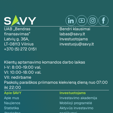
UAB „Bendras
Bendri klausimai
finansavimas”
labas@savy.lt
Latvių g. 36A,
Investuotojams
LT-08113 Vilnius
investuoju@savy.lt
+370 (5) 272 0151
Klientų aptarnavimo komandos darbo laikas
I-V: 8:00-19:00 val.
VI: 10:00-18:00 val.
VII: nedirbame
Paskolų paraiškos priimamos kiekvieną dieną nuo 07:00
iki 22:00
Apie SAVY
Investuotojams
Apie mus
Investavimo akademija
Naujienos
Mobilioji programėlė
Statistika
Aktyvūs investavimo