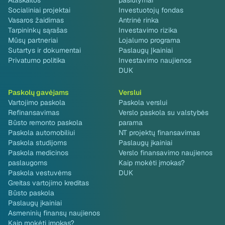
Ataskaitos
pasiūlymai
Socialiniai projektai
Investuotojų fondas
Vasaros žaidimas
Antrinė rinka
Tarpininkų sąrašas
Investavimo rizika
Mūsų partneriai
Lojalumo programa
Sutartys ir dokumentai
Paslaugų Įkainiai
Privatumo politika
Investavimo naujienos
DUK
Paskolų gavėjams
Verslui
Vartojimo paskola
Paskola verslui
Refinansavimas
Verslo paskola su valstybės
Būsto remonto paskola
parama
Paskola automobiliui
NT projektų finansavimas
Paskola studijoms
Paslaugų įkainiai
Paskola medicinos
Verslo finansavimo naujienos
paslaugoms
Kaip mokėti įmokas?
Paskola vestuvėms
DUK
Greitas vartojimo kreditas
Būsto paskola
Paslaugų įkainiai
Asmeninių finansų naujienos
Kaip mokėti įmokas?