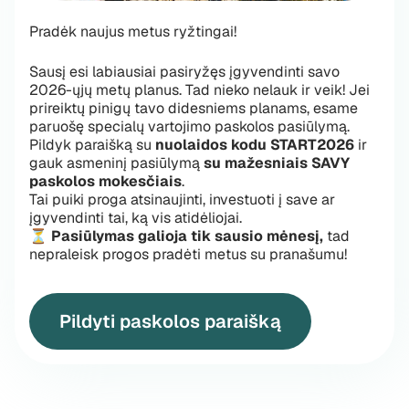
Pradėk naujus metus ryžtingai!
Sausį esi labiausiai pasiryžęs įgyvendinti savo
2026-ųjų metų planus. Tad nieko nelauk ir veik! Jei
prireiktų pinigų tavo didesniems planams, esame
paruošę specialų vartojimo paskolos pasiūlymą.
Pildyk paraišką su
nuolaidos kodu
START2026
ir
gauk asmeninį pasiūlymą
su mažesniais SAVY
paskolos mokesčiais
.
Tai puiki proga atsinaujinti, investuoti į save ar
įgyvendinti tai, ką vis atidėliojai.
⏳
Pasiūlymas galioja tik sausio mėnesį,
tad
nepraleisk progos pradėti metus su pranašumu!
Pildyti paskolos paraišką