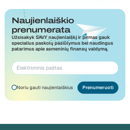
Naujienlaiškio
prenumerata
Užsisakyk SAVY naujienlaiškį ir pirmas gauk
specialius paskolų pasiūlymus bei naudingus
patarimus apie asmeninių finansų valdymą.
Noriu gauti naujienlaiškius