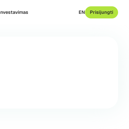
Investavimas
EN
Prisijungti