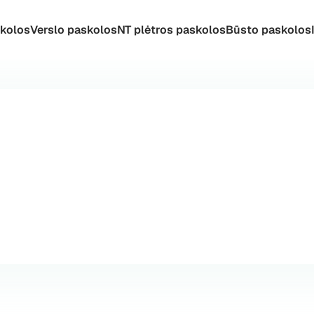
skolos
Verslo paskolos
NT plėtros paskolos
Būsto paskolos