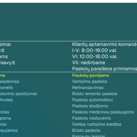
simai
Klientų aptarnavimo komando
lt
I-V: 8:00-19:00 val.
jams
VI: 10:00-18:00 val.
savy.lt
VII: nedirbame
Paskolų paraiškos priimamos
ams
Paskolų gavėjams
akademija
Vartojimo paskola
gramėlė
Refinansavimas
stavimo pasiūlymai
Būsto remonto paskola
 fondas
Paskola automobiliui
Paskola studijoms
izika
Paskola medicinos paslaugoms
grama
Paskola vestuvėms
niai
Greitas vartojimo kreditas
naujienos
Būsto paskola
Paslaugų įkainiai