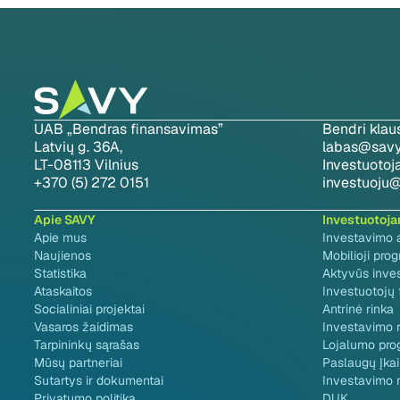
UAB „Bendras finansavimas”
Bendri klau
Latvių g. 36A,
labas@savy.
LT-08113 Vilnius
Investuoto
+370 (5) 272 0151
investuoju@
Apie SAVY
Investuotoj
Apie mus
Investavimo 
Naujienos
Mobilioji pro
Statistika
Aktyvūs inve
Ataskaitos
Investuotojų
Socialiniai projektai
Antrinė rinka
Vasaros žaidimas
Investavimo r
Tarpininkų sąrašas
Lojalumo pro
Mūsų partneriai
Paslaugų Įkai
Sutartys ir dokumentai
Investavimo 
Privatumo politika
DUK