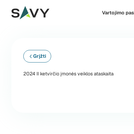
Skip to content
Vartojimo pa
Grįžti
2024 II ketvirčio įmonės veiklos ataskaita