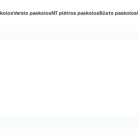
skolos
Verslo paskolos
NT plėtros paskolos
Būsto paskolos