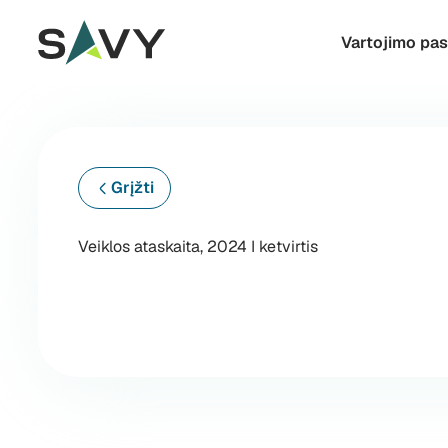
Skip to content
Vartojimo pa
Grįžti
Veiklos ataskaita, 2024 I ketvirtis