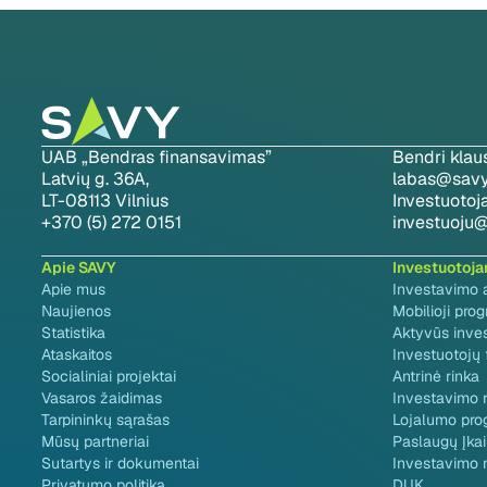
UAB „Bendras finansavimas”
Bendri klau
Latvių g. 36A,
labas@savy.
LT-08113 Vilnius
Investuoto
+370 (5) 272 0151
investuoju@
Apie SAVY
Investuotoj
Apie mus
Investavimo 
Naujienos
Mobilioji pro
Statistika
Aktyvūs inve
Ataskaitos
Investuotojų
Socialiniai projektai
Antrinė rinka
Vasaros žaidimas
Investavimo r
Tarpininkų sąrašas
Lojalumo pro
Mūsų partneriai
Paslaugų Įkai
Sutartys ir dokumentai
Investavimo 
Privatumo politika
DUK