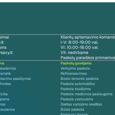
simai
Klientų aptarnavimo komando
lt
I-V: 8:00-19:00 val.
jams
VI: 10:00-18:00 val.
savy.lt
VII: nedirbame
Paskolų paraiškos priimamos
ams
Paskolų gavėjams
akademija
Vartojimo paskola
gramėlė
Refinansavimas
stavimo pasiūlymai
Būsto remonto paskola
 fondas
Paskola automobiliui
Paskola studijoms
izika
Paskola medicinos paslaugoms
grama
Paskola vestuvėms
niai
Greitas vartojimo kreditas
naujienos
Būsto paskola
Paslaugų įkainiai