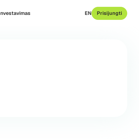
Investavimas
EN
Prisijungti