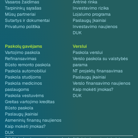
Vasaros žaidimas
Antrinė rinka
Tarpininkų sąrašas
Investavimo rizika
Mūsų partneriai
Lojalumo programa
Sutartys ir dokumentai
Paslaugų Įkainiai
Privatumo politika
Investavimo naujienos
DUK
Paskolų gavėjams
Verslui
Vartojimo paskola
Paskola verslui
Refinansavimas
Verslo paskola su valstybės
Būsto remonto paskola
parama
Paskola automobiliui
NT projektų finansavimas
Paskola studijoms
Paslaugų įkainiai
Paskola medicinos
Verslo finansavimo naujienos
paslaugoms
Kaip mokėti įmokas?
Paskola vestuvėms
DUK
Greitas vartojimo kreditas
Būsto paskola
Paslaugų įkainiai
Asmeninių finansų naujienos
Kaip mokėti įmokas?
DUK