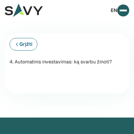
Skip to content
EN
Prim
Grįžti
4. Automatinis investavimas: ką svarbu žinoti?