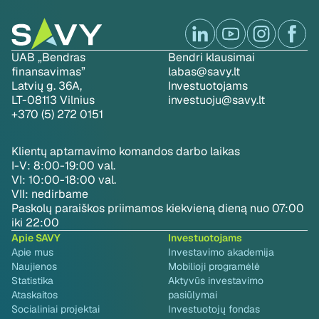
UAB „Bendras
Bendri klausimai
finansavimas”
labas@savy.lt
Latvių g. 36A,
Investuotojams
LT-08113 Vilnius
investuoju@savy.lt
+370 (5) 272 0151
Klientų aptarnavimo komandos darbo laikas
I-V: 8:00-19:00 val.
VI: 10:00-18:00 val.
VII: nedirbame
Paskolų paraiškos priimamos kiekvieną dieną nuo 07:00
iki 22:00
Apie SAVY
Investuotojams
Apie mus
Investavimo akademija
Naujienos
Mobilioji programėlė
Statistika
Aktyvūs investavimo
Ataskaitos
pasiūlymai
Socialiniai projektai
Investuotojų fondas