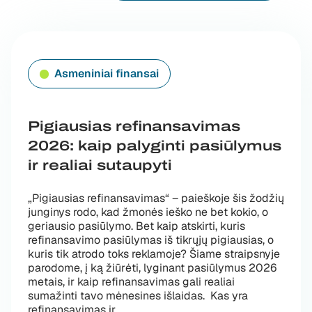
Asmeniniai finansai
Pigiausias refinansavimas
2026: kaip palyginti pasiūlymus
ir realiai sutaupyti
„Pigiausias refinansavimas“ – paieškoje šis žodžių
junginys rodo, kad žmonės ieško ne bet kokio, o
geriausio pasiūlymo. Bet kaip atskirti, kuris
refinansavimo pasiūlymas iš tikrųjų pigiausias, o
kuris tik atrodo toks reklamoje? Šiame straipsnyje
parodome, į ką žiūrėti, lyginant pasiūlymus 2026
metais, ir kaip refinansavimas gali realiai
sumažinti tavo mėnesines išlaidas. Kas yra
„Pigiausias refinansavimas 2026: kaip 
refinansavimas ir
…