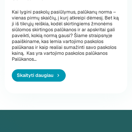
Kai lygini paskolų pasiūlymus, palūkanų norma –
vienas pirmų skaičių, į kurį atkreipi dėmesį. Bet ką
ji iš tikrųjų reiškia, kodėl skirtingiems žmonėms
siūlomos skirtingos palūkanos ir ar apskritai gali
paveikti, kokią normą gausi? Šiame straipsnyje
paaiškiname, kas lemia vartojimo paskolos
palūkanas ir kaip realiai sumažinti savo paskolos
kainą. Kas yra vartojimo paskolos palūkanos
„Vartojimo paskolos palūkanos: nuo ko priklau
Palūkanos
…
Skaityti daugiau