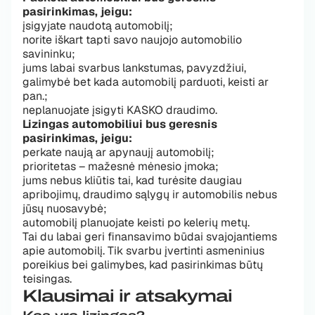
pasirinkimas, jeigu:
įsigyjate naudotą automobilį;
norite iškart tapti savo naujojo automobilio
savininku;
jums labai svarbus lankstumas, pavyzdžiui,
galimybė bet kada automobilį parduoti, keisti ar
pan.;
neplanuojate įsigyti KASKO draudimo.
Lizingas automobiliui bus geresnis
pasirinkimas, jeigu:
perkate naują ar apynaujį automobilį;
prioritetas – mažesnė mėnesio įmoka;
jums nebus kliūtis tai, kad turėsite daugiau
apribojimų, draudimo sąlygų ir automobilis nebus
jūsų nuosavybė;
automobilį planuojate keisti po kelerių metų.
Tai du labai geri finansavimo būdai svajojantiems
apie automobilį. Tik svarbu įvertinti asmeninius
poreikius bei galimybes, kad pasirinkimas būtų
teisingas.
Klausimai ir atsakymai