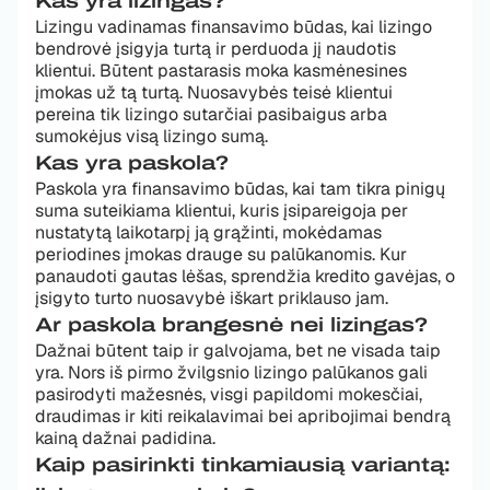
Kas yra lizingas?
Lizingu vadinamas finansavimo būdas, kai lizingo
bendrovė įsigyja turtą ir perduoda jį naudotis
klientui. Būtent pastarasis moka kasmėnesines
įmokas už tą turtą. Nuosavybės teisė klientui
pereina tik lizingo sutarčiai pasibaigus arba
sumokėjus visą lizingo sumą.
Kas yra paskola?
Paskola yra finansavimo būdas, kai tam tikra pinigų
suma suteikiama klientui, kuris įsipareigoja per
nustatytą laikotarpį ją grąžinti, mokėdamas
periodines įmokas drauge su palūkanomis. Kur
panaudoti gautas lėšas, sprendžia kredito gavėjas, o
įsigyto turto nuosavybė iškart priklauso jam.
Ar paskola brangesnė nei lizingas?
Dažnai būtent taip ir galvojama, bet ne visada taip
yra. Nors iš pirmo žvilgsnio lizingo palūkanos gali
pasirodyti mažesnės, visgi papildomi mokesčiai,
draudimas ir kiti reikalavimai bei apribojimai bendrą
kainą dažnai padidina.
Kaip pasirinkti tinkamiausią variantą: