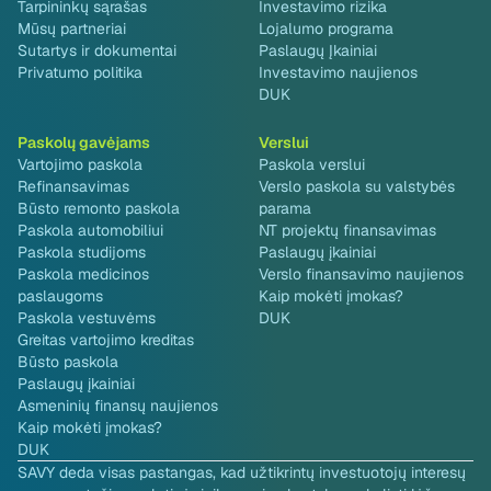
Tarpininkų sąrašas
Investavimo rizika
Mūsų partneriai
Lojalumo programa
Sutartys ir dokumentai
Paslaugų Įkainiai
Privatumo politika
Investavimo naujienos
DUK
Paskolų gavėjams
Verslui
Vartojimo paskola
Paskola verslui
Refinansavimas
Verslo paskola su valstybės
Būsto remonto paskola
parama
Paskola automobiliui
NT projektų finansavimas
Paskola studijoms
Paslaugų įkainiai
Paskola medicinos
Verslo finansavimo naujienos
paslaugoms
Kaip mokėti įmokas?
Paskola vestuvėms
DUK
Greitas vartojimo kreditas
Būsto paskola
Paslaugų įkainiai
Asmeninių finansų naujienos
Kaip mokėti įmokas?
DUK
SAVY deda visas pastangas, kad užtikrintų investuotojų interesų