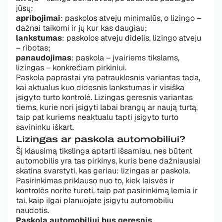
jūsų;
apribojimai
: paskolos atveju minimalūs, o lizingo –
dažnai taikomi ir jų kur kas daugiau;
lankstumas
: paskolos atveju didelis, lizingo atveju
– ribotas;
panaudojimas
: paskola – įvairiems tikslams,
lizingas – konkrečiam pirkiniui.
Paskola paprastai yra patrauklesnis variantas tada,
kai aktualus kuo didesnis lankstumas ir visiška
įsigyto turto kontrolė. Lizingas geresnis variantas
tiems, kurie nori įsigyti labai brangų ar naują turtą,
taip pat kuriems neaktualu tapti įsigyto turto
savininku iškart.
Lizingas ar paskola automobiliui?
Šį klausimą tikslinga aptarti išsamiau, nes būtent
automobilis yra tas pirkinys, kuris bene dažniausiai
skatina svarstyti, kas geriau: lizingas ar paskola.
Pasirinkimas priklauso nuo to, kiek laisvės ir
kontrolės norite turėti, taip pat pasirinkimą lemia ir
tai, kaip ilgai planuojate įsigytu automobiliu
naudotis.
Paskola automobiliui bus geresnis