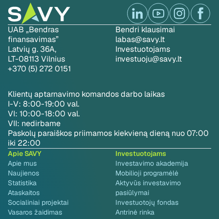
UAB „Bendras
Bendri klausimai
finansavimas”
labas@savy.lt
Latvių g. 36A,
Investuotojams
LT-08113 Vilnius
investuoju@savy.lt
+370 (5) 272 0151
Klientų aptarnavimo komandos darbo laikas
I-V: 8:00-19:00 val.
VI: 10:00-18:00 val.
VII: nedirbame
Paskolų paraiškos priimamos kiekvieną dieną nuo 07:00
iki 22:00
Apie SAVY
Investuotojams
Apie mus
Investavimo akademija
Naujienos
Mobilioji programėlė
Statistika
Aktyvūs investavimo
Ataskaitos
pasiūlymai
Socialiniai projektai
Investuotojų fondas
Vasaros žaidimas
Antrinė rinka