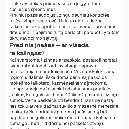
ir tik savininkas priima visus su įsigytu turtu
susijusius sprendimus.
Pirkiniui pasinaudojus lizingu daugiau kontrolės
turės lizingo bendrovė. Lizingo atveju dažnai
taikomi ir tokie apribojimai, reikalavimai: privalomi
draudimai, ribojimas turtą perleisti, parduoti, yra tam
tikrų naudojimo sąlygų.
Pradinis įnašas – ar visada
reikalingas?
Kai svarstoma, lizingas ar paskola, pastaroji neretai
laimi būtent todėl, kad jos atveju paprastai
nereikalaujama pradinio įnašo. Visa paskolos suma
lygiomis dalimis išskaidoma per visą paskolos
mokėjimo laikotarpį kasmėnesinėms įmokoms.
Lizingo atveju dažniausiai reikalaujama pradinės
įmokos, kuri gali siekti nuo 10 iki 50 procentų lizingo
sumos. Verta paskaičiuoti bendrą finansinę naštą,
nes tokiu atveju dažnai suvilioja mažesnė mėnesinė
įmoka, tačiau pridėjus pradinio įnašo sumą bei
papildomus galimus mokesčius, bendra skolinama
suma gali būti ir didesnė nei paskolos atveju.