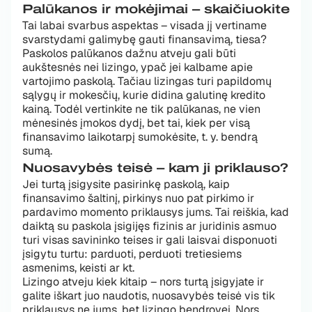
Palūkanos ir mokėjimai – skaičiuokite
Tai labai svarbus aspektas – visada jį vertiname
svarstydami galimybę gauti finansavimą, tiesa?
Paskolos palūkanos dažnu atveju gali būti
aukštesnės nei lizingo, ypač jei kalbame apie
vartojimo paskolą. Tačiau lizingas turi papildomų
sąlygų ir mokesčių, kurie didina galutinę kredito
kainą. Todėl vertinkite ne tik palūkanas, ne vien
mėnesinės įmokos dydį, bet tai, kiek per visą
finansavimo laikotarpį sumokėsite, t. y. bendrą
sumą.
Nuosavybės teisė – kam ji priklauso?
Jei turtą įsigysite pasirinkę paskolą, kaip
finansavimo šaltinį, pirkinys nuo pat pirkimo ir
pardavimo momento priklausys jums. Tai reiškia, kad
daiktą su paskola įsigijęs fizinis ar juridinis asmuo
turi visas savininko teises ir gali laisvai disponuoti
įsigytu turtu: parduoti, perduoti tretiesiems
asmenims, keisti ar kt.
Lizingo atveju kiek kitaip – nors turtą įsigyjate ir
galite iškart juo naudotis, nuosavybės teisė vis tik
priklausys ne jums, bet lizingo bendrovei. Nors