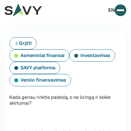
Skip to content
EN
Prim
Grįžti
Asmeniniai finansai
Investavimas
SAVY platforma
Verslo finansavimas
Kada geriau rinktis paskolą, o ne lizingą ir kokie
skirtumai?