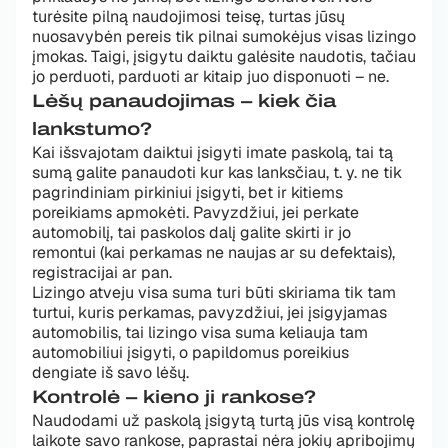
turėsite pilną naudojimosi teisę, turtas jūsų
nuosavybėn pereis tik pilnai sumokėjus visas lizingo
įmokas. Taigi, įsigytu daiktu galėsite naudotis, tačiau
jo perduoti, parduoti ar kitaip juo disponuoti – ne.
Lėšų panaudojimas – kiek čia
lankstumo?
Kai išsvajotam daiktui įsigyti imate paskolą, tai tą
sumą galite panaudoti kur kas lanksčiau, t. y. ne tik
pagrindiniam pirkiniui įsigyti, bet ir kitiems
poreikiams apmokėti. Pavyzdžiui, jei perkate
automobilį, tai paskolos dalį galite skirti ir jo
remontui (kai perkamas ne naujas ar su defektais),
registracijai ar pan.
Lizingo atveju visa suma turi būti skiriama tik tam
turtui, kuris perkamas, pavyzdžiui, jei įsigyjamas
automobilis, tai lizingo visa suma keliauja tam
automobiliui įsigyti, o papildomus poreikius
dengiate iš savo lėšų.
Kontrolė – kieno ji rankose?
Naudodami už paskolą įsigytą turtą jūs visą kontrolę
laikote savo rankose, paprastai nėra jokių apribojimų