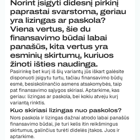
Norint įsigyti didesnį pirkinį
paprastai svarstoma, geriau
yra lizingas ar paskola?
Viena vertus, šie du
finansavimo būdai labai
panašūs, kita vertus yra
esminių skirtumų, kuriuos
žinoti išties naudinga.
Pasirinkę bet kurį iš šių variantų jūs iškart galėsite
disponuoti įsigytu turtu, tačiau finansavimo būdų
esmė, besiskolinančio asmens atsakomybės, taip
pat finansavimo sąlygos skiriasi. Aptarkime, kas
geriau: lizingas ar paskola, bei kokiu atveju kurį
variantą rinktis.
Kuo skiriasi lizingas nuo paskolos?
Nors paskola ir lizingas dažnai atrodo labai panašūs
finansavimo būdai, jie turi kelis itin reikšmingus
skirtumus, galinčius turėti didelės įtakos. Juos ir
aptarkime.