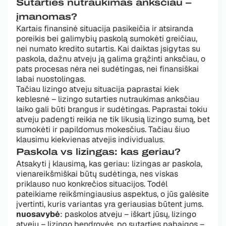
Sutarties nutraukimas anksčiau –
įmanomas?
Kartais finansinė situacija pasikeičia ir atsiranda
poreikis bei galimybių paskolą sumokėti greičiau,
nei numato kredito sutartis. Kai daiktas įsigytas su
paskola, dažnu atveju ją galima grąžinti anksčiau, o
pats procesas nėra nei sudėtingas, nei finansiškai
labai nuostolingas.
Tačiau lizingo atveju situacija paprastai kiek
keblesnė – lizingo sutarties nutraukimas anksčiau
laiko gali būti brangus ir sudėtingas. Paprastai tokiu
atveju padengti reikia ne tik likusią lizingo sumą, bet
sumokėti ir papildomus mokesčius. Tačiau šiuo
klausimu kiekvienas atvejis individualus.
Paskola vs lizingas: kas geriau?
Atsakyti į klausimą, kas geriau: lizingas ar paskola,
vienareikšmiškai būtų sudėtinga, nes viskas
priklauso nuo konkrečios situacijos. Todėl
pateikiame reikšmingiausius aspektus, o jūs galėsite
įvertinti, kuris variantas yra geriausias būtent jums.
nuosavybė
: paskolos atveju – iškart jūsų, lizingo
atveju – lizingo bendrovės, po sutarties pabaigos –