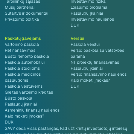
Tarpininkų sąrašas
Investavimo rizika
Mūsų partneriai
Lojalumo programa
Sutartys ir dokumentai
Paslaugų Įkainiai
Privatumo politika
Investavimo naujienos
DUK
Paskolų gavėjams
Verslui
Vartojimo paskola
Paskola verslui
Refinansavimas
Verslo paskola su valstybės
Būsto remonto paskola
parama
Paskola automobiliui
NT projektų finansavimas
Paskola studijoms
Paslaugų įkainiai
Paskola medicinos
Verslo finansavimo naujienos
paslaugoms
Kaip mokėti įmokas?
Paskola vestuvėms
DUK
Greitas vartojimo kreditas
Būsto paskola
Paslaugų įkainiai
Asmeninių finansų naujienos
Kaip mokėti įmokas?
DUK
SAVY deda visas pastangas, kad užtikrintų investuotojų interesų