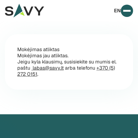
Skip to content
EN
Prim
Mokėjimas atliktas
Mokėjimas jau atliktas.
Jeigu kyla klausimų, susisiekite su mumis el.
paštu
labas@savy.lt
arba telefonu
+370 (5)
272 0151
.