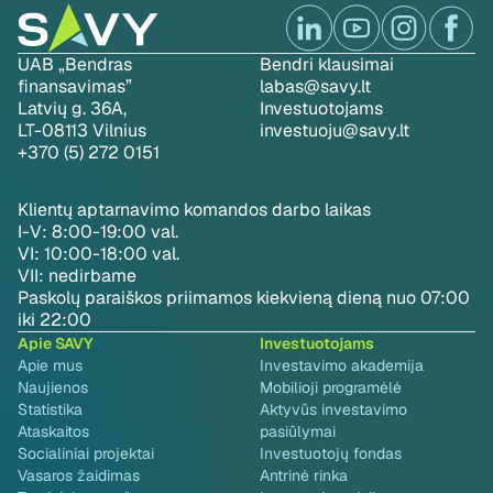
UAB „Bendras
Bendri klausimai
finansavimas”
labas@savy.lt
Latvių g. 36A,
Investuotojams
LT-08113 Vilnius
investuoju@savy.lt
+370 (5) 272 0151
Klientų aptarnavimo komandos darbo laikas
I-V: 8:00-19:00 val.
VI: 10:00-18:00 val.
VII: nedirbame
Paskolų paraiškos priimamos kiekvieną dieną nuo 07:00
iki 22:00
Apie SAVY
Investuotojams
Apie mus
Investavimo akademija
Naujienos
Mobilioji programėlė
Statistika
Aktyvūs investavimo
Ataskaitos
pasiūlymai
Socialiniai projektai
Investuotojų fondas
Vasaros žaidimas
Antrinė rinka