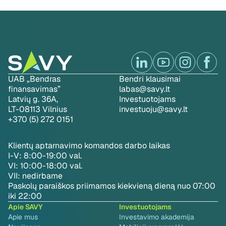
UAB „Bendras
Bendri klausimai
finansavimas”
labas@savy.lt
Latvių g. 36A,
Investuotojams
LT-08113 Vilnius
investuoju@savy.lt
+370 (5) 272 0151
Klientų aptarnavimo komandos darbo laikas
I-V: 8:00-19:00 val.
VI: 10:00-18:00 val.
VII: nedirbame
Paskolų paraiškos priimamos kiekvieną dieną nuo 07:00
iki 22:00
Apie SAVY
Investuotojams
Apie mus
Investavimo akademija