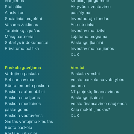
Naujienos
Mobilioji programėlė
Statistika
Aktyvūs investavimo
Ataskaitos
pasiūlymai
Socialiniai projektai
Investuotojų fondas
Vasaros žaidimas
Antrinė rinka
Tarpininkų sąrašas
Investavimo rizika
Mūsų partneriai
Lojalumo programa
Sutartys ir dokumentai
Paslaugų Įkainiai
Privatumo politika
Investavimo naujienos
DUK
Paskolų gavėjams
Verslui
Vartojimo paskola
Paskola verslui
Refinansavimas
Verslo paskola su valstybės
Būsto remonto paskola
parama
Paskola automobiliui
NT projektų finansavimas
Paskola studijoms
Paslaugų įkainiai
Paskola medicinos
Verslo finansavimo naujienos
paslaugoms
Kaip mokėti įmokas?
Paskola vestuvėms
DUK
Greitas vartojimo kreditas
Būsto paskola
Paslaugų įkainiai