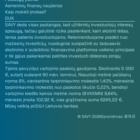
Asmeninių finansų naujienos
Kaip mokėti įmokas?
DUK
SAVY deda visas pastangas, kad užtikrintų investuotojų interesų
apsaugą, tačiau galutinė rizika pasirenkant, kam skolinti lėšas,
tenka patiems investuotojams. Rekomenduojame pradėti nuo
mažesnių investicijų, nuodugniai susipažinti su tarpusavio
skolinimo ir sutelktinio finansavimo platformos veikimo principais
ir tik įgijus pakankamai patirties investuoti didesnes pinigų
sumas.
Tipinis pavyzdys vartojimo paskolų gavėjams. Skolinantis 5 000
€, sutartį sudarant 60 mėn. terminui, fiksuotoji metinė palūkanų
norma 6%, vienkartinis tarpininkavimo mokestis 1,40%, mėnesinis
tarpininkavimo mokestis nuo paskolos likučio 0,22%, bendroji
vartojimo kredito kainos metinė norma (BVKKMN) 9,64%,
mėnesio įmoka 102,92 €, visa grąžinama suma 6245,22 €.
Mūsų veiklą prižiūri Lietuvos bankas.
© SAVY 2026
Sprendimas:
AD FA CE