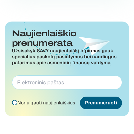
Naujienlaiškio
prenumerata
Užsisakyk SAVY naujienlaiškį ir pirmas gauk
specialius paskolų pasiūlymus bei naudingus
patarimus apie asmeninių finansų valdymą.
Noriu gauti naujienlaiškius