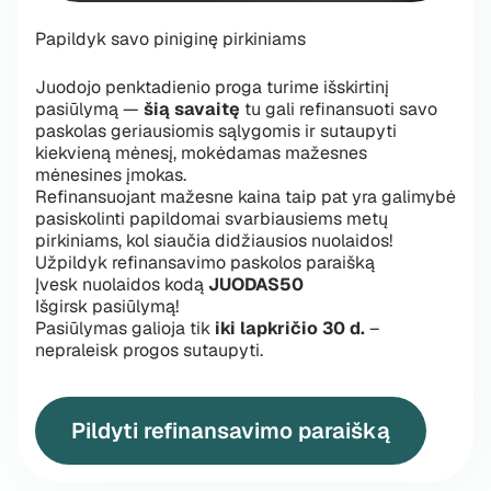
Papildyk savo piniginę pirkiniams
Juodojo penktadienio proga turime išskirtinį
pasiūlymą —
šią savaitę
tu gali refinansuoti savo
paskolas geriausiomis sąlygomis ir sutaupyti
kiekvieną mėnesį, mokėdamas mažesnes
mėnesines įmokas.
Refinansuojant mažesne kaina taip pat yra galimybė
pasiskolinti papildomai svarbiausiems metų
pirkiniams, kol siaučia didžiausios nuolaidos!
Užpildyk refinansavimo paskolos paraišką
Įvesk nuolaidos kodą
JUODAS50
Išgirsk pasiūlymą!
Pasiūlymas galioja tik
iki lapkričio 30 d.
–
nepraleisk progos sutaupyti.
Pildyti refinansavimo paraišką