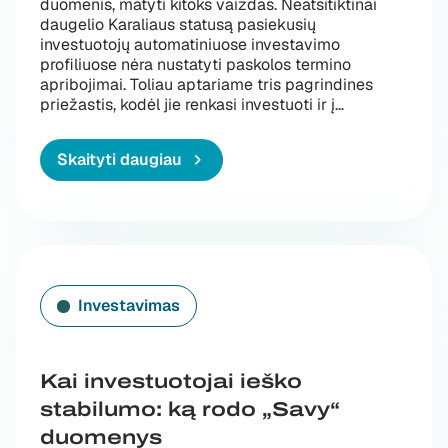
duomenis, matyti kitoks vaizdas. Neatsitiktinai
daugelio Karaliaus statusą pasiekusių
investuotojų automatiniuose investavimo
profiliuose nėra nustatyti paskolos termino
apribojimai. Toliau aptariame tris pagrindines
„Kodėl patyrę 
priežastis, kodėl jie renkasi investuoti ir į
…
Skaityti daugiau
Investavimas
Kai investuotojai ieško
stabilumo: ką rodo „Savy“
duomenys