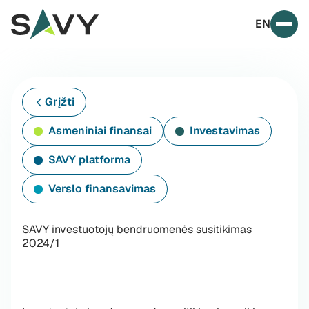
Skip to content
EN
Prim
Grįžti
Asmeniniai finansai
Investavimas
SAVY platforma
Verslo finansavimas
SAVY investuotojų bendruomenės susitikimas
2024/1