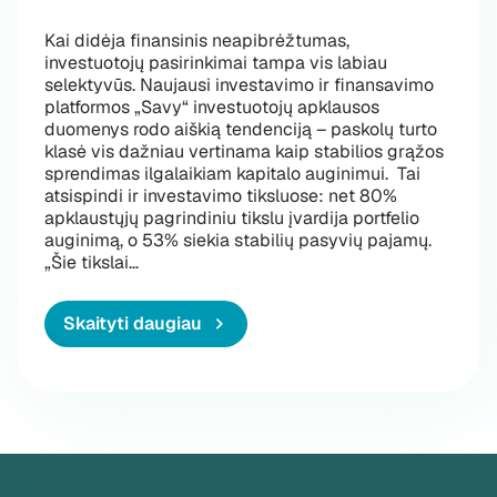
Kai didėja finansinis neapibrėžtumas,
investuotojų pasirinkimai tampa vis labiau
selektyvūs. Naujausi investavimo ir finansavimo
platformos „Savy“ investuotojų apklausos
duomenys rodo aiškią tendenciją – paskolų turto
klasė vis dažniau vertinama kaip stabilios grąžos
sprendimas ilgalaikiam kapitalo auginimui. Tai
atsispindi ir investavimo tiksluose: net 80%
apklaustųjų pagrindiniu tikslu įvardija portfelio
auginimą, o 53% siekia stabilių pasyvių pajamų.
„Kai investuotojai ieško stabilumo: ką rodo
„Šie tikslai
…
Skaityti daugiau