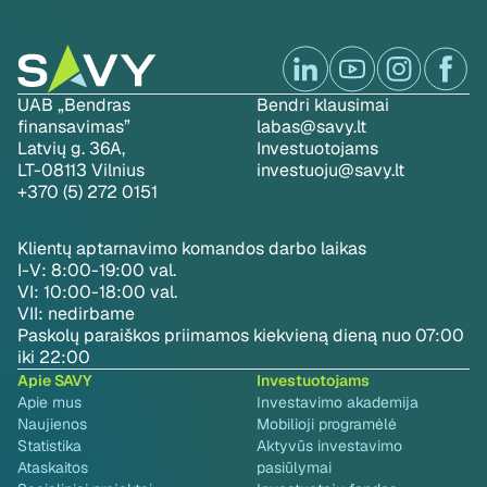
UAB „Bendras
Bendri klausimai
finansavimas”
labas@savy.lt
Latvių g. 36A,
Investuotojams
LT-08113 Vilnius
investuoju@savy.lt
+370 (5) 272 0151
Klientų aptarnavimo komandos darbo laikas
I-V: 8:00-19:00 val.
VI: 10:00-18:00 val.
VII: nedirbame
Paskolų paraiškos priimamos kiekvieną dieną nuo 07:00
iki 22:00
Apie SAVY
Investuotojams
Apie mus
Investavimo akademija
Naujienos
Mobilioji programėlė
Statistika
Aktyvūs investavimo
Ataskaitos
pasiūlymai