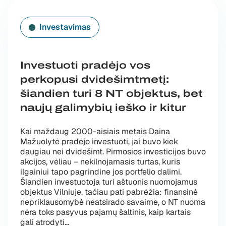
Investavimas
Investuoti pradėjo vos
perkopusi dvidešimtmetį:
šiandien turi 8 NT objektus, bet
naujų galimybių ieško ir kitur
Kai maždaug 2000-aisiais metais Daina
Mažuolytė pradėjo investuoti, jai buvo kiek
daugiau nei dvidešimt. Pirmosios investicijos buvo
akcijos, vėliau – nekilnojamasis turtas, kuris
ilgainiui tapo pagrindine jos portfelio dalimi.
Šiandien investuotoja turi aštuonis nuomojamus
objektus Vilniuje, tačiau pati pabrėžia: finansinė
nepriklausomybė neatsirado savaime, o NT nuoma
nėra toks pasyvus pajamų šaltinis, kaip kartais
„Investuoti pradėjo vos perkopusi dvidešimt
gali atrodyti
…