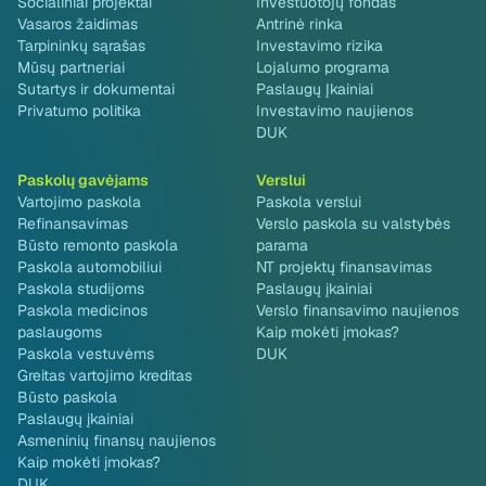
Socialiniai projektai
Investuotojų fondas
Vasaros žaidimas
Antrinė rinka
Tarpininkų sąrašas
Investavimo rizika
Mūsų partneriai
Lojalumo programa
Sutartys ir dokumentai
Paslaugų Įkainiai
Privatumo politika
Investavimo naujienos
DUK
Paskolų gavėjams
Verslui
Vartojimo paskola
Paskola verslui
Refinansavimas
Verslo paskola su valstybės
Būsto remonto paskola
parama
Paskola automobiliui
NT projektų finansavimas
Paskola studijoms
Paslaugų įkainiai
Paskola medicinos
Verslo finansavimo naujienos
paslaugoms
Kaip mokėti įmokas?
Paskola vestuvėms
DUK
Greitas vartojimo kreditas
Būsto paskola
Paslaugų įkainiai
Asmeninių finansų naujienos
Kaip mokėti įmokas?
DUK