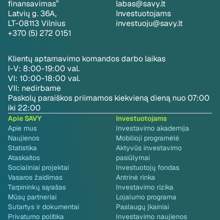
finansavimas”
labas@savy.lt
Latvių g. 36A,
Investuotojams
LT-08113 Vilnius
investuoju@savy.lt
+370 (5) 272 0151
Klientų aptarnavimo komandos darbo laikas
I-V: 8:00-19:00 val.
VI: 10:00-18:00 val.
VII: nedirbame
Paskolų paraiškos priimamos kiekvieną dieną nuo 07:00
iki 22:00
Apie SAVY
Investuotojams
Apie mus
Investavimo akademija
Naujienos
Mobilioji programėlė
Statistika
Aktyvūs investavimo
Ataskaitos
pasiūlymai
Socialiniai projektai
Investuotojų fondas
Vasaros žaidimas
Antrinė rinka
Tarpininkų sąrašas
Investavimo rizika
Mūsų partneriai
Lojalumo programa
Sutartys ir dokumentai
Paslaugų Įkainiai
Privatumo politika
Investavimo naujienos