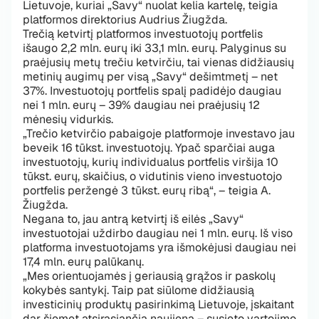
Lietuvoje, kuriai „Savy“ nuolat kelia kartelę, teigia
platformos direktorius Audrius Žiugžda.
Trečią ketvirtį platformos investuotojų portfelis
išaugo 2,2 mln. eurų iki 33,1 mln. eurų. Palyginus su
praėjusių metų trečiu ketvirčiu, tai vienas didžiausių
metinių augimų per visą „Savy“ dešimtmetį – net
37%. Investuotojų portfelis spalį padidėjo daugiau
nei 1 mln. eurų – 39% daugiau nei praėjusių 12
mėnesių vidurkis.
„Trečio ketvirčio pabaigoje platformoje investavo jau
beveik 16 tūkst. investuotojų. Ypač sparčiai auga
investuotojų, kurių individualus portfelis viršija 10
tūkst. eurų, skaičius, o vidutinis vieno investuotojo
portfelis peržengė 3 tūkst. eurų ribą“, – teigia A.
Žiugžda.
Negana to, jau antrą ketvirtį iš eilės „Savy“
investuotojai uždirbo daugiau nei 1 mln. eurų. Iš viso
platforma investuotojams yra išmokėjusi daugiau nei
17,4 mln. eurų palūkanų.
„Mes orientuojamės į geriausią grąžos ir paskolų
kokybės santykį. Taip pat siūlome didžiausią
investicinių produktų pasirinkimą Lietuvoje, įskaitant
dar šiemet atsirasiančią naujieną – susieto vartojimo