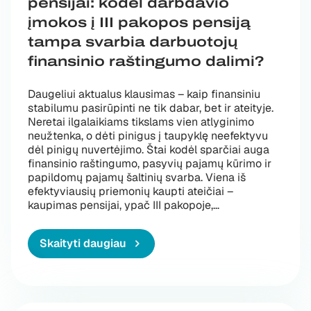
pensijai: kodėl darbdavio
įmokos į III pakopos pensiją
tampa svarbia darbuotojų
finansinio raštingumo dalimi?
Daugeliui aktualus klausimas – kaip finansiniu
stabilumu pasirūpinti ne tik dabar, bet ir ateityje.
Neretai ilgalaikiams tikslams vien atlyginimo
neužtenka, o dėti pinigus į taupyklę neefektyvu
dėl pinigų nuvertėjimo. Štai kodėl sparčiai auga
finansinio raštingumo, pasyvių pajamų kūrimo ir
papildomų pajamų šaltinių svarba. Viena iš
efektyviausių priemonių kaupti ateičiai –
„Pasyvios pajamos
kaupimas pensijai, ypač III pakopoje,
…
Skaityti daugiau