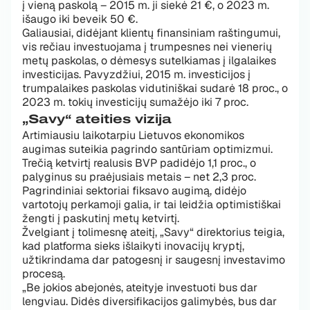
į vieną paskolą – 2015 m. ji siekė 21 €, o 2023 m.
išaugo iki beveik 50 €.
Galiausiai, didėjant klientų finansiniam raštingumui,
vis rečiau investuojama į trumpesnes nei vienerių
metų paskolas, o dėmesys sutelkiamas į ilgalaikes
investicijas. Pavyzdžiui, 2015 m. investicijos į
trumpalaikes paskolas vidutiniškai sudarė 18 proc., o
2023 m. tokių investicijų sumažėjo iki 7 proc.
„Savy“ ateities vizija
Artimiausiu laikotarpiu Lietuvos ekonomikos
augimas suteikia pagrindo santūriam optimizmui.
Trečią ketvirtį realusis BVP padidėjo 1,1 proc., o
palyginus su praėjusiais metais – net 2,3 proc.
Pagrindiniai sektoriai fiksavo augimą, didėjo
vartotojų perkamoji galia, ir tai leidžia optimistiškai
žengti į paskutinį metų ketvirtį.
Žvelgiant į tolimesnę ateitį, „Savy“ direktorius teigia,
kad platforma sieks išlaikyti inovacijų kryptį,
užtikrindama dar patogesnį ir saugesnį investavimo
procesą.
„Be jokios abejonės, ateityje investuoti bus dar
lengviau. Didės diversifikacijos galimybės, bus dar