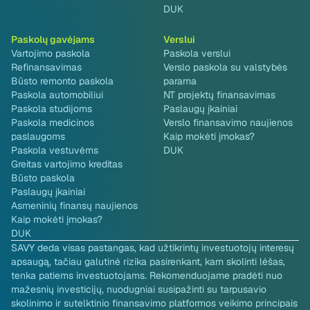
DUK
Paskolų gavėjams
Verslui
Vartojimo paskola
Paskola verslui
Refinansavimas
Verslo paskola su valstybės
Būsto remonto paskola
parama
Paskola automobiliui
NT projektų finansavimas
Paskola studijoms
Paslaugų įkainiai
Paskola medicinos
Verslo finansavimo naujienos
paslaugoms
Kaip mokėti įmokas?
Paskola vestuvėms
DUK
Greitas vartojimo kreditas
Būsto paskola
Paslaugų įkainiai
Asmeninių finansų naujienos
Kaip mokėti įmokas?
DUK
SAVY deda visas pastangas, kad užtikrintų investuotojų interesų
apsaugą, tačiau galutinė rizika pasirenkant, kam skolinti lėšas,
tenka patiems investuotojams. Rekomenduojame pradėti nuo
mažesnių investicijų, nuodugniai susipažinti su tarpusavio
skolinimo ir sutelktinio finansavimo platformos veikimo principais