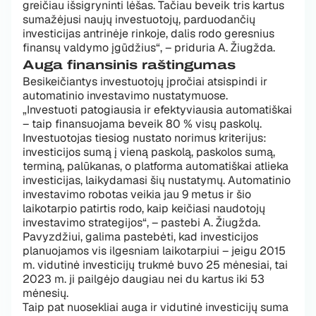
greičiau išsigryninti lėšas. Tačiau beveik tris kartus
sumažėjusi naujų investuotojų, parduodančių
investicijas antrinėje rinkoje, dalis rodo geresnius
finansų valdymo įgūdžius“, – priduria A. Žiugžda.
Auga finansinis raštingumas
Besikeičiantys investuotojų įpročiai atsispindi ir
automatinio investavimo nustatymuose.
„Investuoti patogiausia ir efektyviausia automatiškai
– taip finansuojama beveik 80 % visų paskolų.
Investuotojas tiesiog nustato norimus kriterijus:
investicijos sumą į vieną paskolą, paskolos sumą,
terminą, palūkanas, o platforma automatiškai atlieka
investicijas, laikydamasi šių nustatymų. Automatinio
investavimo robotas veikia jau 9 metus ir šio
laikotarpio patirtis rodo, kaip keičiasi naudotojų
investavimo strategijos“, – pastebi A. Žiugžda.
Pavyzdžiui, galima pastebėti, kad investicijos
planuojamos vis ilgesniam laikotarpiui – jeigu 2015
m. vidutinė investicijų trukmė buvo 25 mėnesiai, tai
2023 m. ji pailgėjo daugiau nei du kartus iki 53
mėnesių.
Taip pat nuosekliai auga ir vidutinė investicijų suma