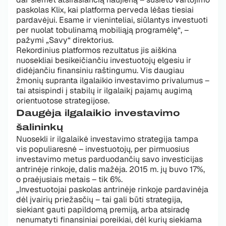
paskolas Klix, kai platforma perveda lėšas tiesiai
pardavėjui. Esame ir vieninteliai, siūlantys investuoti
per nuolat tobulinamą mobiliąją programėlę“, –
pažymi „Savy“ direktorius.
Rekordinius platformos rezultatus jis aiškina
nuosekliai besikeičiančiu investuotojų elgesiu ir
didėjančiu finansiniu raštingumu. Vis daugiau
žmonių supranta ilgalaikio investavimo privalumus –
tai atsispindi į stabilų ir ilgalaikį pajamų augimą
orientuotose strategijose.
Daugėja ilgalaikio investavimo
šalininkų
Nuosekli ir ilgalaikė investavimo strategija tampa
vis populiaresnė – investuotojų, per pirmuosius
investavimo metus parduodančių savo investicijas
antrinėje rinkoje, dalis mažėja. 2015 m. jų buvo 17%,
o praėjusiais metais – tik 6%.
„Investuotojai paskolas antrinėje rinkoje pardavinėja
dėl įvairių priežasčių – tai gali būti strategija,
siekiant gauti papildomą premiją, arba atsiradę
nenumatyti finansiniai poreikiai, dėl kurių siekiama