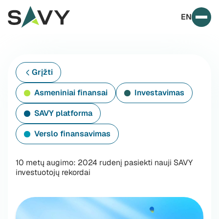
Skip to content
EN
Prim
Grįžti
Asmeniniai finansai
Investavimas
SAVY platforma
Verslo finansavimas
10 metų augimo: 2024 rudenį pasiekti nauji SAVY
investuotojų rekordai