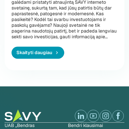
galėdami pristatyti atnaujintą SAVY interneto
svetainę, sukurtą tam, kad jūsų patirtis būtų dar
paprastesnė, patogesnė ir modernesnė. Kas
pasikeitė? Kodėl tai svarbu investuotojams ir
paskolų gavėjams? Naujoji svetainė ne tik
pagerina naudotojų patirtį, bet ir padeda lengviau
„Atraskite
sekti savo investicijas, gauti informaciją apie
…
Skaityti daugiau
UAB „Bendras
Bendri klausimai