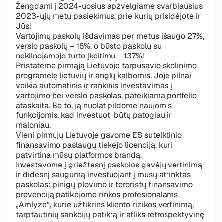
Žengdami į 2024-uosius apžvelgiame svarbiausius
2023-ųjų metų pasiekimus, prie kurių prisidėjote ir
Jūs!
Vartojimų paskolų išdavimas per metus išaugo 27%,
verslo paskolų – 16%, o būsto paskolų su
nekilnojamojo turto įkeitimu – 137%!
Pristatėme pirmąją Lietuvoje tarpusavio skolinimo
programėlę lietuvių ir anglų kalbomis. Joje pilnai
veikia automatinis ir rankinis investavimas į
vartojimo bei verslo paskolas, pateikiama portfelio
ataskaita. Be to, ją nuolat pildome naujomis
funkcijomis, kad investuoti būtų patogiau ir
maloniau.
Vieni pirmųjų Lietuvoje gavome ES sutelktinio
finansavimo paslaugų tiekėjo licenciją, kuri
patvirtina mūsų platformos brandą.
Investavome į griežtesnį paskolos gavėjų vertinimą
ir didesnį saugumą investuojant į mūsų atrinktas
paskolas: pinigų plovimo ir teroristų finansavimo
prevenciją patikėjome rinkos profesionalams
„Amlyze“, kurie užtikrins kliento rizikos vertinimą,
tarptautinių sankcijų patikrą ir atliks retrospektyvinę