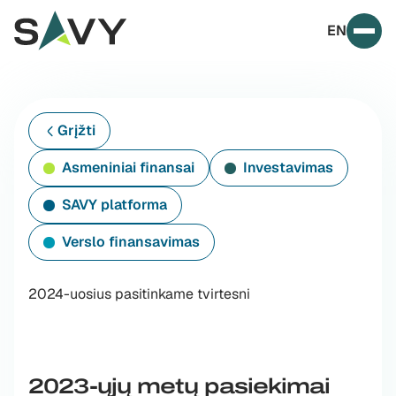
Skip to content
EN
Prim
Grįžti
Asmeniniai finansai
Investavimas
SAVY platforma
Verslo finansavimas
2024-uosius pasitinkame tvirtesni
2023-ųjų metų pasiekimai