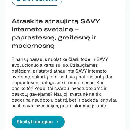
Atraskite atnaujintą SAVY
interneto svetainę –
paprastesnę, greitesnę ir
modernesnę
Finansų pasaulis nuolat keičiasi, todėl ir SAVY
evoliucionuoja kartu su juo. Džiaugiamės
galėdami pristatyti atnaujintą SAVY interneto
svetainę, sukurtą tam, kad jūsų patirtis būtų dar
paprastesnė, patogesnė ir modernesnė. Kas
pasikeitė? Kodėl tai svarbu investuotojams ir
paskolų gavėjams? Naujoji svetainė ne tik
pagerina naudotojų patirtį, bet ir padeda lengviau
„Atraskite
sekti savo investicijas, gauti informaciją apie
…
Skaityti daugiau