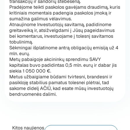
transakcijų ir sandorių stebėseną.
Pradėjome teikti paskolos gavėjams draudimą, kuris
kritiniais momentais padengia paskolos įmoką ir
sumažina galimus vėlavimus.
Atnaujinome Investuotojų savitarną, padidinome
greitaveiką ir, atsižvelgdami į Jūsų pageidavimus
bei komentarus, investuojame į tolesnį savitarnos
tobulinimą.
Sėkmingai išplatinome antrą obligacijų emisiją už 4
mln. eurų.
Metų pabaigoje akcininkų sprendimu SAVY
kapitalas buvo padidintas 0,5 mln. eurų ir dabar jis
siekia 1 050 000 €.
Metus užbaigiame būdami tvirtesni, brandesni ir
pasikloję stabilius pamatus tolesnei plėtrai, tad
sakome didelį AČIŪ, kad esate mūsų investuotojų
bendruomenės dalimi.
Kitos naujienos