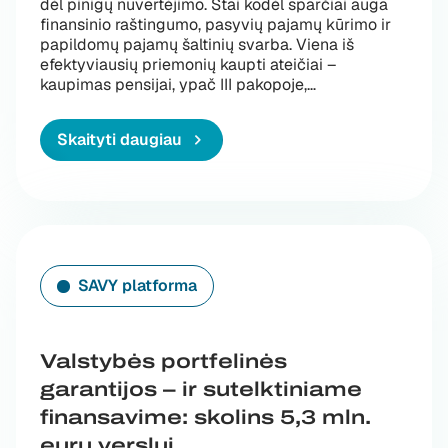
dėl pinigų nuvertėjimo. Štai kodėl sparčiai auga
finansinio raštingumo, pasyvių pajamų kūrimo ir
papildomų pajamų šaltinių svarba. Viena iš
efektyviausių priemonių kaupti ateičiai –
„Pasyvios pajamos
kaupimas pensijai, ypač III pakopoje,
…
Skaityti daugiau
SAVY platforma
Valstybės portfelinės
garantijos – ir sutelktiniame
finansavime: skolins 5,3 mln.
eurų verslui