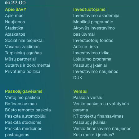
iki 22:00
Apie SAVY
Investuotojams
Apie mus
Investavimo akademija
Naujienos
Mobilioji programėlė
Statistika
Aktyvūs investavimo
Ataskaitos
pasiūlymai
Socialiniai projektai
Investuotojų fondas
Vasaros žaidimas
Antrinė rinka
Tarpininkų sąrašas
Investavimo rizika
Mūsų partneriai
Lojalumo programa
Sutartys ir dokumentai
Paslaugų Įkainiai
Privatumo politika
Investavimo naujienos
DUK
Paskolų gavėjams
Verslui
Vartojimo paskola
Paskola verslui
Refinansavimas
Verslo paskola su valstybės
Būsto remonto paskola
parama
Paskola automobiliui
NT projektų finansavimas
Paskola studijoms
Paslaugų įkainiai
Paskola medicinos
Verslo finansavimo naujienos
paslaugoms
Kaip mokėti įmokas?