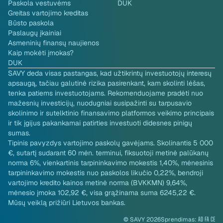
Paskola vestuvėms
DUK
Greitas vartojimo kreditas
Būsto paskola
Paslaugų įkainiai
Asmeninių finansų naujienos
Kaip mokėti įmokas?
DUK
SAVY deda visas pastangas, kad užtikrintų investuotojų interesų
apsaugą, tačiau galutinė rizika pasirenkant, kam skolinti lėšas,
tenka patiems investuotojams. Rekomenduojame pradėti nuo
mažesnių investicijų, nuodugniai susipažinti su tarpusavio
skolinimo ir sutelktinio finansavimo platformos veikimo principais
ir tik įgijus pakankamai patirties investuoti didesnes pinigų
sumas.
Tipinis pavyzdys vartojimo paskolų gavėjams. Skolinantis 5 000
€, sutartį sudarant 60 mėn. terminui, fiksuotoji metinė palūkanų
norma 6%, vienkartinis tarpininkavimo mokestis 1,40%, mėnesinis
tarpininkavimo mokestis nuo paskolos likučio 0,22%, bendroji
vartojimo kredito kainos metinė norma (BVKKMN) 9,64%,
mėnesio įmoka 102,92 €, visa grąžinama suma 6245,22 €.
Mūsų veiklą prižiūri Lietuvos bankas.
© SAVY 2026
Sprendimas:
AD FA CE