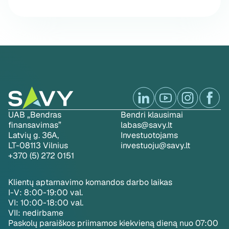
UAB „Bendras
Bendri klausimai
finansavimas”
labas@savy.lt
Latvių g. 36A,
Investuotojams
LT-08113 Vilnius
investuoju@savy.lt
+370 (5) 272 0151
Klientų aptarnavimo komandos darbo laikas
I-V: 8:00-19:00 val.
VI: 10:00-18:00 val.
VII: nedirbame
Paskolų paraiškos priimamos kiekvieną dieną nuo 07:00