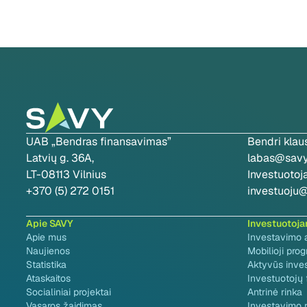
UAB „Bendras finansavimas”
Bendri klau
Latvių g. 36A,
labas@savy.
LT-08113 Vilnius
Investuoto
+370 (5) 272 0151
investuoju@
Apie SAVY
Investuotoj
Apie mus
Investavimo 
Naujienos
Mobilioji pro
Statistika
Aktyvūs inve
Ataskaitos
Investuotojų
Socialiniai projektai
Antrinė rinka
Vasaros žaidimas
Investavimo r