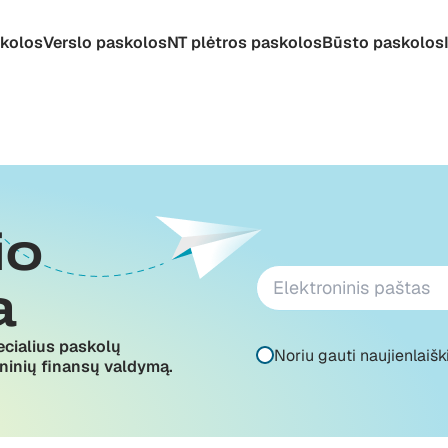
skolos
Verslo paskolos
NT plėtros paskolos
Būsto paskolos
io
a
ecialius paskolų
Noriu gauti naujienlaišk
ninių finansų valdymą.