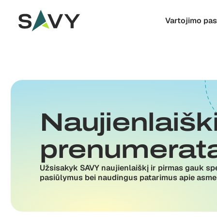
Skip to content
Vartojimo pa
Naujienlaišk
prenumerat
Užsisakyk SAVY naujienlaiškį ir pirmas gauk sp
pasiūlymus bei naudingus patarimus apie asme