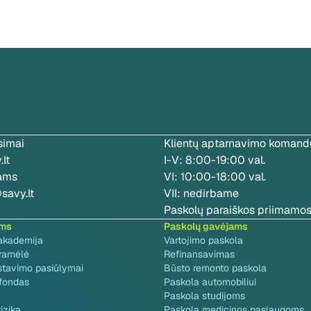
simai
Klientų aptarnavimo komando
lt
I-V: 8:00-19:00 val.
jams
VI: 10:00-18:00 val.
savy.lt
VII: nedirbame
Paskolų paraiškos priimamos
ams
Paskolų gavėjams
akademija
Vartojimo paskola
gramėlė
Refinansavimas
stavimo pasiūlymai
Būsto remonto paskola
 fondas
Paskola automobiliui
Paskola studijoms
izika
Paskola medicinos paslaugoms