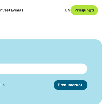
Investavimas
EN
Prisijungti
ius